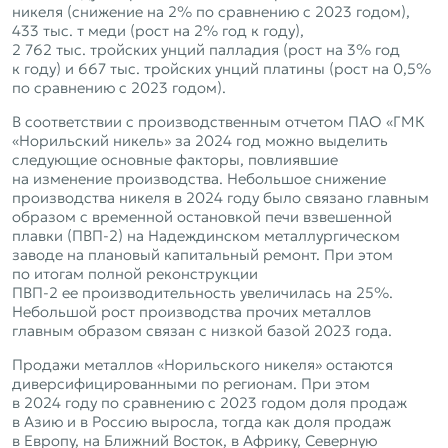
никеля (снижение на 2% по сравнению с 2023 годом),
433 тыс. т меди (рост на 2% год к году),
2 762 тыс. тройских унций палладия (рост на 3% год
к году) и 667 тыс. тройских унций платины (рост на 0,5%
по сравнению с 2023 годом).
В соответствии с производственным отчетом ПАО «ГМК
«Норильский никель» за 2024 год можно выделить
следующие основные факторы, повлиявшие
на изменение производства. Небольшое снижение
производства никеля в 2024 году было связано главным
образом с временной остановкой печи взвешенной
плавки (ПВП‑2) на Надеждинском металлургическом
заводе на плановый капитальный ремонт. При этом
по итогам полной реконструкции
ПВП‑2 ее производительность увеличилась на 25%.
Небольшой рост производства прочих металлов
главным образом связан с низкой базой 2023 года.
Продажи металлов «Норильского никеля» остаются
диверсифицированными по регионам. При этом
в 2024 году по сравнению с 2023 годом доля продаж
в Азию и в Россию выросла, тогда как доля продаж
в Европу, на Ближний Восток, в Африку, Северную