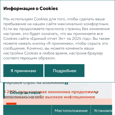
ЕДИНЫЙ ОТЧЕТ 2024
Информация о Cookies
Мы используем Cookies для того, чтобы сделать ваше
Обзор бизнеса
пребывание на нашем сайте максимально комфортным.
Если вы продолжаете просмотр страниц без изменения
настроек, это будет означать, что вы принимаете все
Cookies сайта «Единый отчет Эн+ за 2024 год». Вы также
можете нажать кнопку «Я принимаю», чтобы скрыть это
Металлургический сегмент
сообщение. Конечно, вы можете изменить ваши
настройки Cookies в любое время, настроив браузер
соответствующим образом.
Обзор рынка
Я принимаю
Подробнее
Обзор деятельности
Мировой спрос на алюминий
В 2024 году мировая экономика продолжила
Обзор активов
испытывать на себе высокое инфляционное
SASB EM‑MM‑000.A
давление, повышение процентных ставок,
торговые войны, стремительный рост потребления
Алюминий
Энергетический сегмент
Местоположение
Установле
в зеленых секторах экономики Китая, постепенное