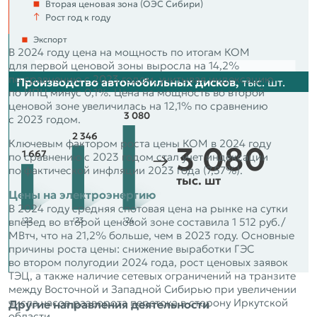
Вторая ценовая зона (ОЭС Сибири)
3 000
‘22
‘23
‘24
↑
Рост год к году
Внутренний рынок (Россия и СНГ)
2 500
Экспорт
В 2024 году цена на мощность по итогам КОМ
2 000
для первой ценовой зоны выросла на 14,2%
по сравнению с 2023 годом, учитывая индексацию
1 500
Производство автомобильных дисков,
тыс. шт.
по ИПЦ минус 0,1%. Цена на мощность во второй
1 000
ценовой зоне увеличилась на 12,1% по сравнению
Янв.
Март
Май
Июль
Янв.
Дек.
Сент.
Нояб.
Фев.
Апр.
Июнь
Авг.
Окт.
2
0
23
2
0
23
2
0
23
2
0
23
2
0
24
2
0
24
2
0
24
2
0
23
2
0
24
2
0
24
2
0
24
2
0
24
2
0
24
3 080
с 2023 годом.
2 346
Ключевым фактором роста цены КОМ в 2024 году
3 080
1 667
по сравнению с 2023 годом стал учет индексации
по фактической инфляции 2023 года (7,57%).
тыс. шт
Цены на электроэнергию
В 2024 году средняя спотовая цена на рынке на сутки
‘22
‘23
‘24
вперед во второй ценовой зоне составила 1 512 руб./
МВтч, что на 21,2% больше, чем в 2023 году. Основные
причины роста цены: снижение выработки ГЭС
во втором полугодии 2024 года, рост ценовых заявок
ТЭЦ, а также наличие сетевых ограничений на транзите
между Восточной и Западной Сибирью при увеличении
числа часов разворота перетока в сторону Иркутской
Другие направления деятельности
области.