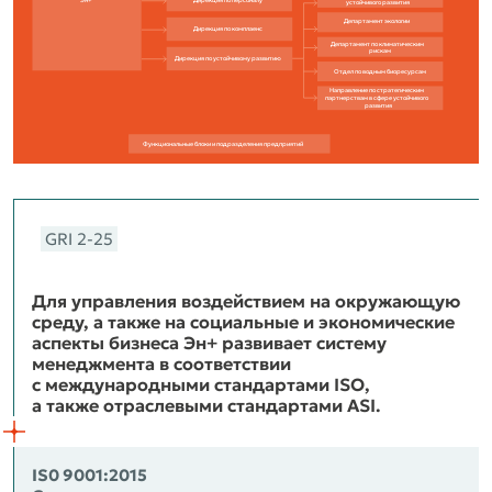
Эн+
Дирекция по персоналу
устойчивого развития
Департамент экологии
Дирекция по комплаенс
Департамент по климатическим
рискам
Дирекция по устойчивому развитию
Отдел по водным биоресурсам
Направление по стратегическим
партнерствам в сфере устойчивого
развития
Функциональные блоки и подразделения предприятий
GRI 2‑25
Для управления воздействием на окружающую
среду, а также на социальные и экономические
аспекты бизнеса Эн+ развивает систему
менеджмента в соответствии
с международными стандартами ISO,
а также отраслевыми стандартами ASI.
IS0 9001:2015