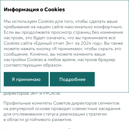
ЕДИНЫЙ ОТЧЕТ 2024
Информация о Cookies
Мы используем Cookies для того, чтобы сделать ваше
Подход к управлению
пребывание на нашем сайте максимально комфортным.
Если вы продолжаете просмотр страниц без изменения
устойчивым развитием
настроек, это будет означать, что вы принимаете все
Cookies сайта «Единый отчет Эн+ за 2024 год». Вы также
можете нажать кнопку «Я принимаю», чтобы скрыть это
сообщение. Конечно, вы можете изменить ваши
настройки Cookies в любое время, настроив браузер
GRI 2‑12, 2‑13, 2‑14
соответствующим образом.
Управление устойчивым развитием в Компании
осуществляется в рамках общей системы
Я принимаю
Подробнее
корпоративного управления. Ответственными
за управление устойчивым развитием являются Советы
директоров Эн+ и РУСАЛа.
Профильные комитеты Советов директоров сегментов
на регулярной основе проводят совместные заседания
для отслеживания статуса реализации стратегии
в области устойчивого развития.