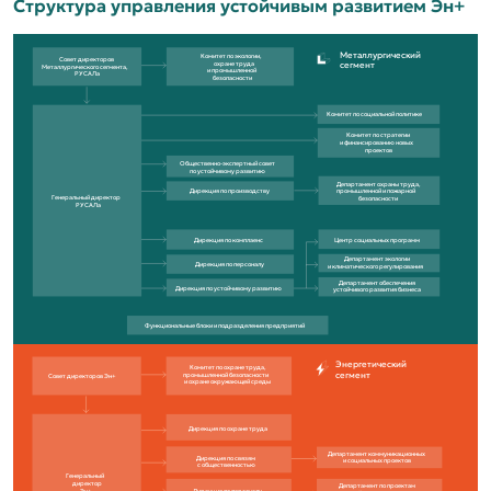
Структура управления устойчивым развитием Эн+
Металлургический
Комитет по экологии,
Совет директоров
сегмент
охране труда
Металлургического сегмента,
и промышленной
РУСАЛа
безопасности
Комитет по социальной политике
Комитет по стратегии
и финансированию новых
проектов
Общественно-экспертный совет
по устойчивому развитию
Департамент охраны труда,
Дирекция по производству
промышленной и пожарной
Генеральный директор
безопасности
РУСАЛа
Центр социальных программ
Дирекция по комплаенс
Департамент экологии
Дирекция по персоналу
и климатического регулирования
Департамент обеспечения
Дирекция по устойчивому развитию
устойчивого развития бизнеса
Функциональные блоки и подразделения предприятий
Энергетический
Комитет по охране труда,
сегмент
промышленной безопасности
Совет директоров Эн+
и охране окружающей среды
Дирекция по охране труда
Департамент коммуникационных
Дирекция по связям
и социальных проектов
с общественностью
Генеральный
директор
Департамент по проектам