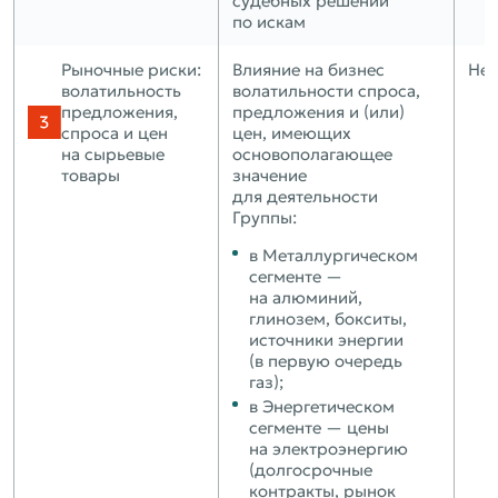
судебных решений
по искам
Рыночные риски:
Влияние на бизнес
Нет
волатильность
волатильности спроса,
предложения,
предложения и (или)
спроса и цен
цен, имеющих
на сырьевые
основополагающее
товары
значение
для деятельности
Группы:
в Металлургическом
сегменте —
на алюминий,
глинозем, бокситы,
источники энергии
(в первую очередь
газ);
в Энергетическом
сегменте — цены
на электроэнергию
(долгосрочные
контракты, рынок