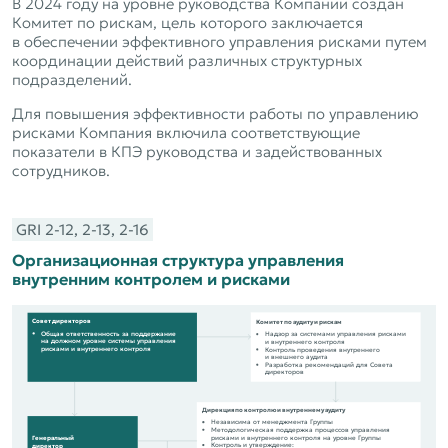
В 2024 году на уровне руководства Компании создан
Комитет по рискам, цель которого заключается
в обеспечении эффективного управления рисками путем
координации действий различных структурных
подразделений.
Для повышения эффективности работы по управлению
рисками Компания включила соответствующие
показатели в КПЭ руководства и задействованных
сотрудников.
GRI 2‑12, 2‑13, 2‑16
Организационная структура управления
внутренним контролем и рисками
Совет директоров
Комитет по аудиту и рискам
Общая ответственность за поддержание
Надзор за системами управления рисками
на должном уровне системы управления
и внутреннего контроля
рисками и внутреннего контроля
Контроль проведения внутреннего
и внешнего аудита
Разработка рекомендаций для Совета
директоров
Дирекция по контролю и внутреннему аудиту
Независима от менеджмента Группы
Методологическая поддержка процессов управления
рисками и внутреннего контроля на уровне Группы
Генеральный
Контроль и утверждение:
директор