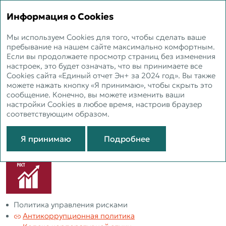
ЕДИНЫЙ ОТЧЕТ 2024
Информация о Cookies
Мы используем Cookies для того, чтобы сделать ваше
Внутренний контроль
пребывание на нашем сайте максимально комфортным.
Если вы продолжаете просмотр страниц без изменения
и управление рисками
настроек, это будет означать, что вы принимаете все
Cookies сайта «Единый отчет Эн+ за 2024 год». Вы также
можете нажать кнопку «Я принимаю», чтобы скрыть это
сообщение. Конечно, вы можете изменить ваши
Создан комитет по рискам для координации действий
настройки Cookies в любое время, настроив браузер
структурных подразделений Компании
соответствующим образом.
Обновлена методика оценки рисков с экологическими
последствиями
Я принимаю
Подробнее
Политика управления рисками
Антикоррупционная политика