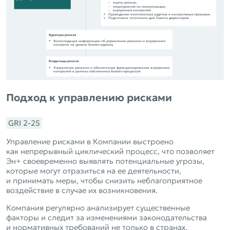
карты рисков;
мероприятий по минимизации;
внутренних контролей
Проведение комплексных аудитов и контрольных проверок
Подготовка отчетности для Совета директоров
Кураторы рисков
Консолидация информации об управлении рисками и внутреннем
контроле на уровне бизнес-единиц
Владельцы рисков
Управление рисками и обеспечение функционирования внутренних
контролей в рамках собственных бизнес-процессов
Подход к управлению рисками
GRI 2‑25
Управление рисками в Компании выстроено
как непрерывный циклический процесс, что позволяет
Эн+ своевременно выявлять потенциальные угрозы,
которые могут отразиться на ее деятельности,
и принимать меры, чтобы снизить неблагоприятное
воздействие в случае их возникновения.
Компания регулярно анализирует существенные
факторы и следит за изменениями законодательства
и нормативных требований не только в странах,